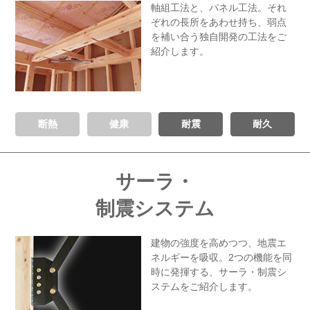
軸組工法と、パネル工法。
それ
ぞれの長所をあわせ持ち、
弱点
を補い合う
独自開発の工法をご
紹介します。
断熱
健康
耐震
耐久
サーラ・
制震システム
建物の強度を高めつつ、
地震エ
ネルギーを吸収。
2つの機能を同
時に発揮する、
サーラ・制震シ
ステムをご紹介します。