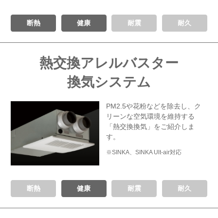
断熱
健康
耐震
耐久
熱交換アレルバスター
換気システム
PM2.5や花粉などを除去し、
ク
リーンな空気環境を維持する
「熱交換換気」をご紹介しま
す。
※SINKA、SINKA Ult-air対応
断熱
健康
耐震
耐久