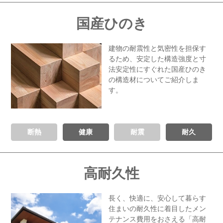
国産ひのき
建物の耐震性と気密性を担保す
るため、
安定した構造強度と寸
法安定性にすぐれた
国産ひのき
の構造材について
ご紹介しま
す。
断熱
健康
耐震
耐久
高耐久性
長く、快適に、安心して暮らす
住まいの耐久性に着目した
メン
テナンス費用をおさえる
「高耐