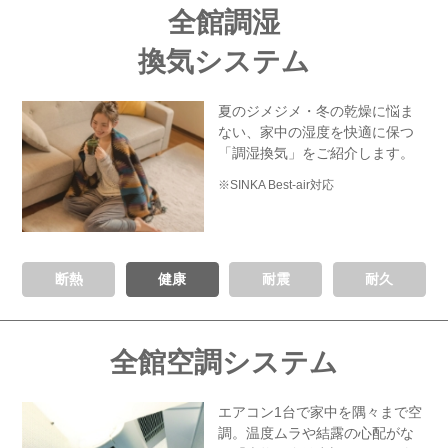
全館調湿
換気システム
夏のジメジメ・冬の乾燥に悩ま
ない、
家中の湿度を快適に保つ
「調湿換気」をご紹介します。
※SINKA Best-air対応
断熱
健康
耐震
耐久
全館空調システム
エアコン1台で家中を隅々まで空
調。
温度ムラや結露の心配がな