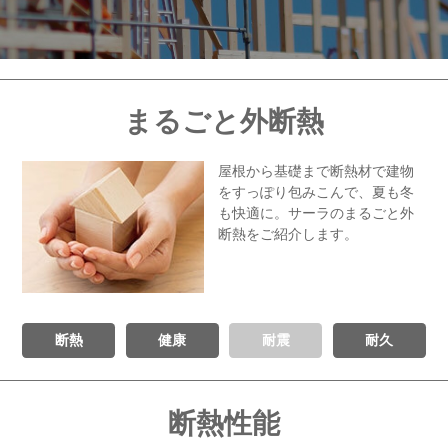
まるごと外断熱
屋根から基礎まで断熱材で建物
を
すっぽり包みこんで、夏も冬
も快適に。
サーラのまるごと外
断熱をご紹介します。
断熱
健康
耐震
耐久
断熱性能