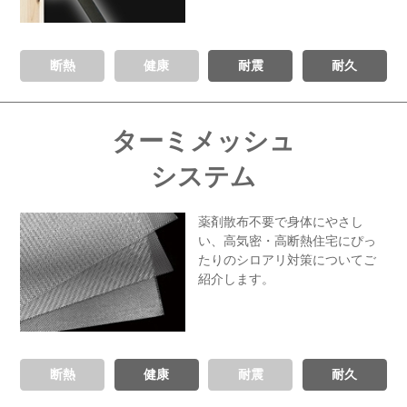
断熱
健康
耐震
耐久
ターミメッシュ
システム
薬剤散布不要で身体にやさし
い、
高気密・高断熱住宅にぴっ
たりの
シロアリ対策についてご
紹介します。
断熱
健康
耐震
耐久