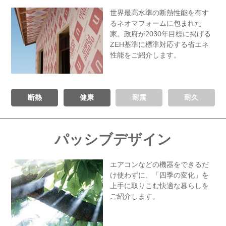
世界最高水準の断熱性能を有す
る
ネオマフォームに包まれた
家。
政府が2030年目標に掲げる
ZEH基準に
標準対応する省エネ
性能をご紹介します。
断熱
健康
耐震
耐久
パッシブデザイン
エアコンなどの機器をできるだ
け
使わずに、「四季の変化」を
上手に
取りこむ快適な暮らしを
ご紹介します。