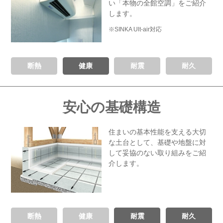
い
「本物の全館空調」をご紹介
します。
※SINKA Ult-air対応
断熱
健康
耐震
耐久
安心の基礎構造
住まいの基本性能を支える
大切
な土台として、基礎や地盤に対
して
妥協のない取り組みをご紹
介します。
断熱
健康
耐震
耐久