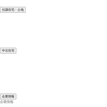
見学会・イベント
分譲住宅・土地
分譲住宅・土地
TOP
分譲住宅を探す
分譲住宅のよくあるご質問
土地を探す
土地のよくあるご質問
木造特殊建築
リフォーム
中古住宅
中古住宅
TOP
中古一戸建てを探す
中古マンションを探す
仲介土地を探す
よくあるご質問
オーナーさま
売却相談
土地活用相談
企業情報
企業情報
会社情報