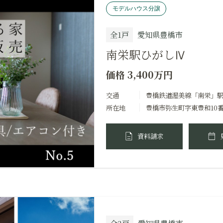
モデルハウス分譲
全1戸
愛知県豊橋市
南栄駅ひがしⅣ
価格 3,400万円
交通
豊橋鉄道渥美線「南栄」駅約 
所在地
豊橋市弥生町字東豊和10番
資料請求
全2戸
愛知県豊橋市