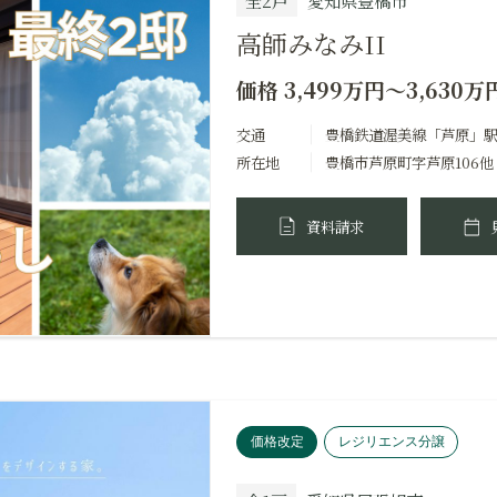
高師みなみII
価格 3,499万円～3,630万
交通
豊橋鉄道渥美線「芦原」駅
所在地
豊橋市芦原町字芦原106他
資料請求
価格改定
レジリエンス分譲