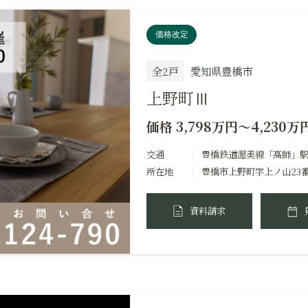
価格改定
全2戸
愛知県豊橋市
上野町Ⅲ
価格 3,798万円～4,230万
交通
豊橋鉄道渥美線「高師」駅約
所在地
豊橋市上野町字上ノ山23
資料請求