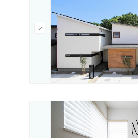
チ
ェ
ッ
ク