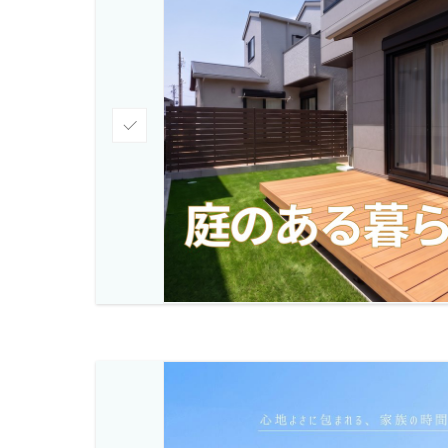
チ
ェ
ッ
ク