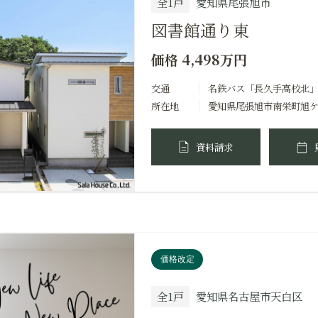
全1戸
愛知県尾張旭市
図書館通り東
価格 4,498万円
交通
名鉄バス「長久手高校北」
所在地
愛知県尾張旭市南栄町旭ケ丘
資料請求
価格改定
全1戸
愛知県名古屋市天白区