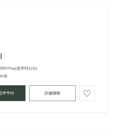
円
939m(徒歩約11分)
番6他
見学予約
詳細情報