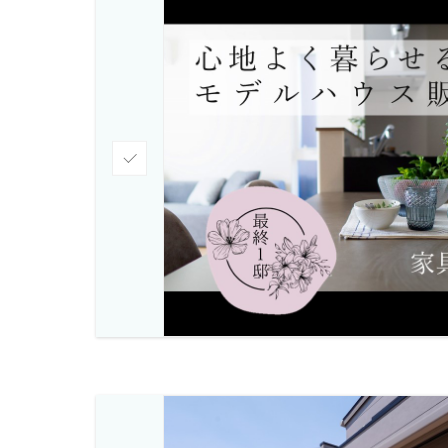
チ
ェ
ッ
ク