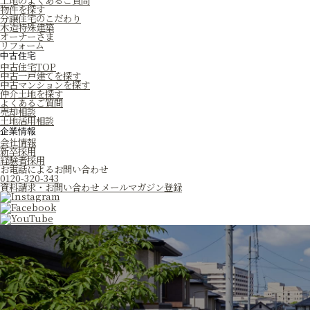
土地のよくあるご質問
物件を探す
分譲住宅のこだわり
木造特殊建築
オーナーさま
リフォーム
中古住宅
中古住宅TOP
中古一戸建てを探す
中古マンションを探す
仲介土地を探す
よくあるご質問
売却相談
土地活用相談
企業情報
会社情報
新卒採用
経験者採用
お電話によるお問い合わせ
0120-320-343
資料請求・お問い合わせ
メールマガジン登録