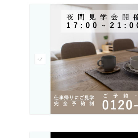
チ
ェ
ッ
ク