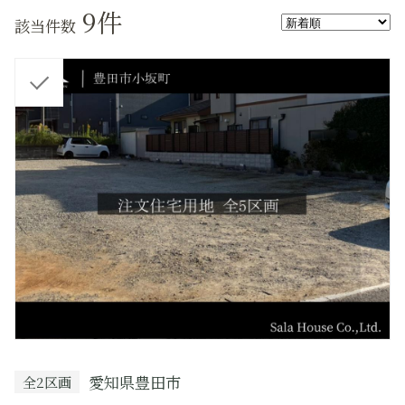
9
件
該当件数
チ
ェ
ッ
ク
愛知県豊田市
全2区画