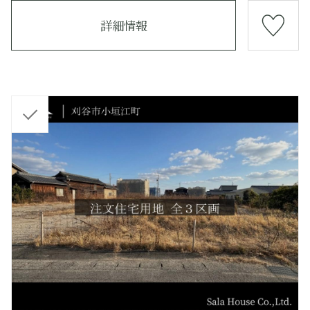
詳細情報
チ
ェ
ッ
ク