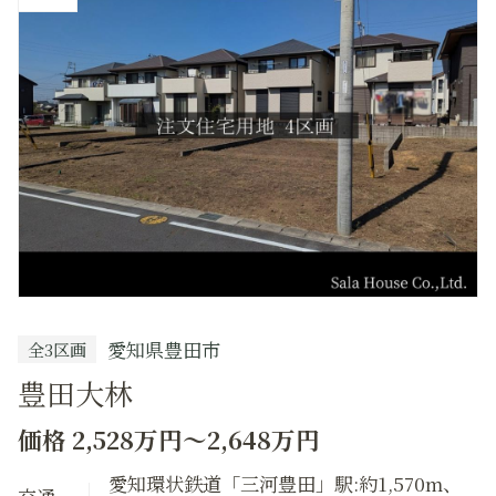
ェ
ッ
ク
愛知県豊田市
全3区画
豊田大林
価格 2,528万円～2,648万円
愛知環状鉄道「三河豊田」駅:約1,570m、