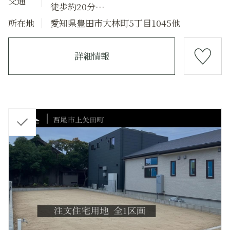
交通
徒歩約20分
愛知環状鉄道「末野原」駅:約1,400m、徒
所在地
愛知県豊田市大林町5丁目1045他
歩約18分
豊田上郷スマートIC:約2,600m、車で約7分
詳細情報
チ
ェ
ッ
ク