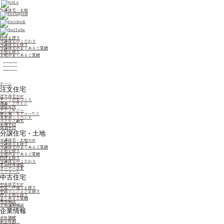
分譲住宅・土地
物件を探す
分譲住宅のこだわり
分譲住宅を探す
分譲住宅のよくあるご質問
土地を探す
土地のよくあるご質問
ホーム
注文住宅
注文住宅TOP
サーラの家づくり
商品・デザイン
建築実例
テクノロジー
展示場・モデルハウス
見学会・イベント
カタログ請求
来場予約
宿泊予約
分譲住宅・土地
分譲住宅・土地TOP
分譲住宅を探す
分譲住宅のよくあるご質問
土地を探す
土地のよくあるご質問
物件を探す
分譲住宅のこだわり
木造特殊建築
オーナーさま
リフォーム
中古住宅
中古住宅TOP
中古一戸建てを探す
中古マンションを探す
仲介土地を探す
よくあるご質問
売却相談
土地活用相談
企業情報
会社情報
新卒採用