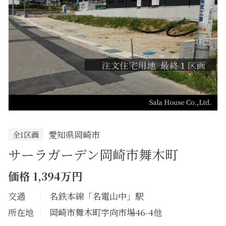
ッ
ク
愛知県岡崎市
全1区画
サーラガーデン岡崎市舞木町
価格 1,394万円
交通
名鉄本線「名電山中」駅
所在地
岡崎市舞木町字向市場46-4他