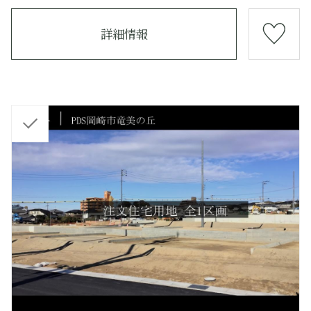
詳細情報
チ
ェ
ッ
ク