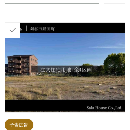
チ
ェ
ッ
ク
予告広告