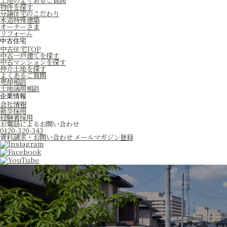
土地のよくあるご質問
物件を探す
分譲住宅のこだわり
木造特殊建築
オーナーさま
リフォーム
中古住宅
中古住宅TOP
中古一戸建てを探す
中古マンションを探す
仲介土地を探す
よくあるご質問
売却相談
土地活用相談
企業情報
会社情報
新卒採用
経験者採用
お電話によるお問い合わせ
0120-320-343
資料請求・お問い合わせ
メールマガジン登録