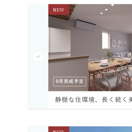
NEW
チ
ェ
ッ
ク
NEW