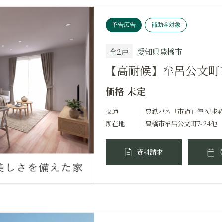
予告広告
補助金対象
全2戸
愛知県豊橋市
【高耐候】牟呂公文町I
価格 未定
交通
豊鉄バス「市道」停 徒歩
所在地
豊橋市牟呂公文町7-24他
資料請求