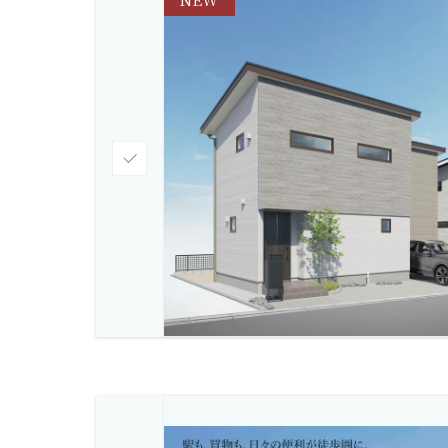
チ
ェ
ッ
ク