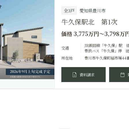
全3戸
愛知県豊川市
牛久保駅北 第1次
価格 3,775万円～3,798万
JR飯田線「牛久保」駅 
交通
豊鉄バス「牛久保」停 徒
所在地
豊川市牛久保町稲市場44
資料請求