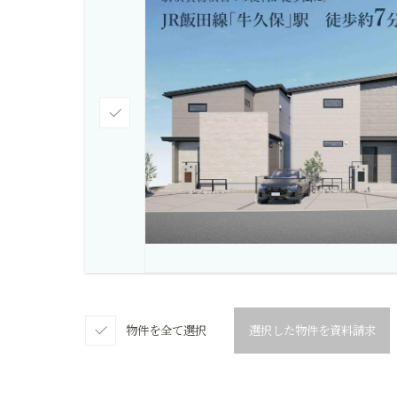
チ
ェ
ッ
ク
物件を全て選択
選択した物件を資料請求