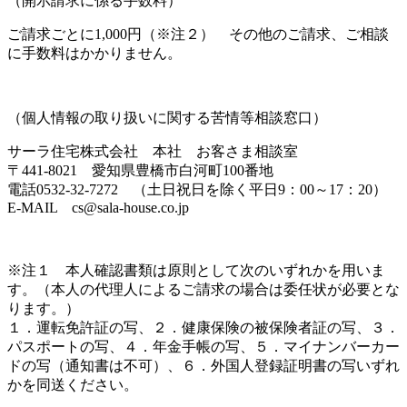
（開示請求に係る手数料）
ご請求ごとに1,000円（※注２） その他のご請求、ご相談
に手数料はかかりません。
（個人情報の取り扱いに関する苦情等相談窓口）
サーラ住宅株式会社 本社 お客さま相談室
〒441-8021 愛知県豊橋市白河町100番地
電話0532-32-7272 （土日祝日を除く平日9：00～17：20）
E-MAIL cs@sala-house.co.jp
※注１ 本人確認書類は原則として次のいずれかを用いま
す。（本人の代理人によるご請求の場合は委任状が必要とな
ります。）
１．運転免許証の写、２．健康保険の被保険者証の写、３．
パスポートの写、４．年金手帳の写、５．マイナンバーカー
ドの写（通知書は不可）、６．外国人登録証明書の写いずれ
かを同送ください。