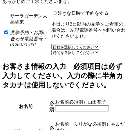
あらかじめご了承くださいませ。
好きな日時で予約をする
サーラガーデン大
高駅東
本日より2日以内の見学をご希望の
場合は、左記電話番号へお問い合わ
見学予約・お問い
せくださいませ。
合わせ電話番号：
0120-071-051
お客さま情報の入力
必須項目は必ず
入力してください。入力の際に半角カ
タカナは使用しないでください。
お名前
必須
例）山田花子
必
お名前
須
お名前 ふりがな
必須
例）やまだ
必