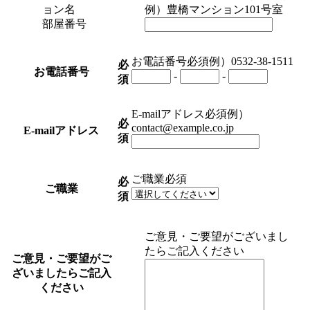
ョン名
例）豊橋マンション101号室
部屋番号
お電話番号
必須
例）0532-38-1511
必
お電話番号
-
-
須
E-mailアドレス
必須
例）
必
contact@example.co.jp
E-mailアドレス
須
ご職業
必須
必
ご職業
須
ご意見・ご要望がございまし
たらご記入ください
ご意見・ご要望がご
ざいましたらご記入
ください