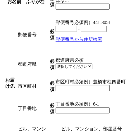
はなこ
お名前 ふりがな
須
郵便番号
必須
例）441-8051
-
必
郵便番号
須
郵便番号から住所検索
都道府県
必須
必
都道府県
須
お届
市区町村
必須
例）豊橋市柱四番町
必
け先
市区町村
須
丁目番地
必須
例）6-1
必
丁目番地
須
ビル、マンシ
ビル、マンション、部屋番号